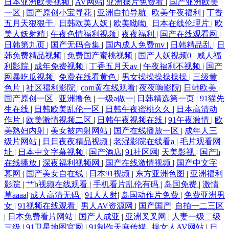
日本亚洲欧美视频
|
AV网站
|
亚洲操片免费看
|
国产亚洲欧美
一区
|
国产原创小宝寻花
|
亚洲自拍导航
|
欧美午夜福利
|
丁香
五月天狠狠干
|
日韩欧美人妖
|
欧美呦呦
|
日本在线伦理片
|
欧
美人妖射精
|
午夜色情福利视频
|
夜夜福利
|
国产在线观看网
|
日韩第九页
|
国产无码合集
|
国内成人免费mv
|
日韩精品乱
|
日
韩免费精品视频
|
免费国产蜜桃视频
|
国产人妖视频0
|
咸人福
利影院
|
成年免费视频
|
丁香五月天av
|
午夜福利不视频
|
国产
网暴吃瓜视频
|
免费在线看黄色
|
男女操操操操操操
|
三级黄
色片
|
社区福利影院
|
com黄在线观看
|
夜夜嗨影院
|
日韩欧美
|
国产原创一区
|
亚洲撸色
|
一级a做一
|
日韩精选第一页
|
91猫先
生在线
|
日韩欧美乱伦一区
|
日韩午夜蜜桃久久
|
日本高清动
作片
|
欧美激情视频二区
|
日韩午夜视频在线
|
91午夜激情
|
欧
美熟妇内射
|
美女被内射网站
|
国产在线播放一区
|
成年人三
级片网站
|
日日夜夜精品视频
|
老湿影院在线看a
|
毛片观看网
址
|
日本中文字幕视频
|
国产酒店
|
91社区网
|
天美影视
|
国产h
在线播放
|
深夜福利视频网
|
国产在线激情视频
|
国产中文字
幕网
|
国产美女自在线
|
日本91视频
|
东方亚洲色图
|
亚洲福利
影院
|
艹b视频在线观看
|
手机看片乱伦有码
|
岛国免费
|
激情
草aaaa
|
成人高清无码
|
91人人射
|
岛国动作片免费
|
免费亚洲男
女
|
91视频在线观看
|
男人AV资源网
|
国产国产
|
自拍一二三区
|
日本免费看片网站
|
国产人成亚
|
亚洲叉叉网
|
人妻一级二级
三级
|
91卫星地图官网
|
91制作天麻传媒
|
操女人AV网站
|
日