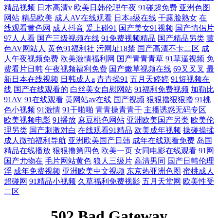
精品视频
日本高清v
欧美日韩伦理午夜
91碰超免费
亚洲色图
网站
精品欧美
成人AV在线观看
日本a级在线
干露脸熟女
在
线观看黄色网
成人抖音
爰上碰91
国产美女91视频
国产情侣片
97人人看
国产三级视频在线
91免费视频精品
国产精品另类
黄
色AV网站人
黄色91福利社
污网址18禁
国产高清不卡二区
成
人午夜视频免费
欧美激情福利网
国产青青青草
91草逼视频
免
费看片日韩
午夜视频福利免费
国产嫩草视频在线
69叉叉叉
最
新日本在线视频
日韩成人a
青青操91
五月天婷婷
91短视频在
线
国产在线观看的
白丝美女自慰网站
91福利免费视频
加勒比
91AV
91在线观看
黄网站av在线
国产视频
狠狠擼狠狠擼
91桃
色小视频
91激情
91干啪啪
青青操青青干
主播诱惑无码专区
欧美视频电影
91播放
麻豆桃色网站
亚洲欧美国产另类
欧美伦
理另类
国产刺激对白
在线观看91精品
欧美成年视频
操碰操揉
成人微拍福利导航
亚洲欧美国产日韩
成年在线观看免费
岛国
精品在线播放
狠狠撸第四色
欧美一页
女同电影在线观看
91网
国产尤物在
毛片网站黄色
狼人三级片
高清男同
国产日韩伦理
淫
成年免费视频
亚洲欧美中文视频
东京热亚洲色图
蜜桃成人
超碰网
91精品小视频
久草福利免费视影
五月天堂网
欧美性受
二区
502 Bad Gateway