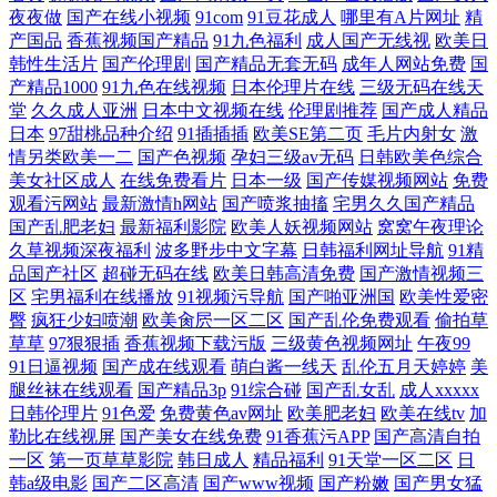
夜夜做
国产在线小视频
91com
91豆花成人
哪里有A片网址
精
产国品
香蕉视频国产精品
91九色福利
成人国产无线视
欧美日
韩性生活片
国产伦理剧
国产精品无套无码
成年人网站免费
国
产精品1000
91九色在线视频
日本伦理片在线
三级无码在线天
堂
久久成人亚洲
日本中文视频在线
伦理剧推荐
国产成人精品
日本
97甜桃品种介绍
91插插插
欧美SE第二页
毛片内射女
激
情另类欧美一二
国产色视频
孕妇三级av无码
日韩欧美色综合
美女社区成人
在线免费看片
日本一级
国产传媒视频网站
免费
观看污网站
最新激情h网站
国产喷浆抽搐
宅男久久国产精品
国产乱肥老妇
最新福利影院
欧美人妖视频网站
窝窝午夜理论
久草视频深夜福利
波多野步中文字幕
日韩福利网址导航
91精
品国产社区
超碰无码在线
欧美日韩高清免费
国产激情视频三
区
宅男福利在线播放
91视频污导航
国产啪亚洲国
欧美性爱密
臀
疯狂少妇喷潮
欧美肏屄一区二区
国产乱伦免费观看
偷拍草
草草
97狠狠插
香蕉视频下载污版
三级黄色视频网址
午夜99
91日逼视频
国产成在线观看
萌白酱一线天
乱伦五月天婷婷
美
腿丝袜在线观看
国产精品3p
91综合碰
国产乱女乱
成人xxxxx
日韩伦理片
91色爱
免费黄色av网址
欧美肥老妇
欧美在线tv
加
勒比在线视屏
国产美女在线免费
91香蕉污APP
国产高清自拍
一区
第一页草草影院
韩日成人
精品福利
91天堂一区二区
日
韩a级电影
国产二区高清
国产www视频
国产粉嫩
国产男女猛