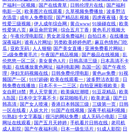
产福利一区视频
|
国产在线青草
|
日韩伦理片在线
|
国产福利
电影一区
|
欧美图片在线观看
|
久草视频免费播放
|
波多野洁
衣迅雷
|
成年人免费影院
|
国产精品乱视频
|
四虎夜夜骚
|
美女
性爱三级视频
|
伊人成年综合网
|
黄点www
|
91操碰在线
|
欧美
性爱第八页
|
麻豆肏屄官网
|
综合五月丁香
|
黄色毛片视频大
全
|
午夜伦理电影院
|
男女老湿免费福利
|
自拍日本
|
在线播放
深夜福利
|
谁有A片网址
|
另类欧美婷婷色吧
|
麻豆色情热门吃
瓜
|
亚欧无码
|
人人狠狠
|
国产美女直播
|
亚洲免费看片网站
|
三a级免费黄毛片
|
午夜国产精品视频
|
国产极品在线视频
|
乱
伦悠悠一区二区
|
美女黄色A片
|
日韩高清三级
|
日本高清不卡
电影
|
在线播放黄色网址
|
福利电影网
|
岛国一区
|
国产午夜伦
理
|
孕妇无码视频在线
|
日韩免费伦理电影
|
黄色av免费
|
91视
频国产一区
|
9197超碰
|
欧美在线观看一
|
波多野洁衣影音
|
日
韩免费在线播放
|
日本不卡一二三区
|
自拍亚洲影视欧美
|
美
女自慰18禁
|
男人天堂黄片
|
欧美疯狂潮喷
|
91豆花精品
|
欧美
A岛国
|
日本中文字幕不卡
|
探花啪啪毛片
|
欧美老逼
|
国产日
韩高清
|
国产女人喷液
|
香港日本韩国三级
|
三级第一页
|
日韩
一区在线看
|
人妖大片
|
91国产在线视频
|
深夜手机福利视频
|
91熟妇
|
中文字幕版
|
很污的网站免费
|
成人无码小电影
|
三级
网址在线观看
|
国产五月天婷婷
|
手机看片日韩在线
|
老司机
成人影院
|
国产午夜福利局
|
日本一级生活片
|
91成人影院
|
日