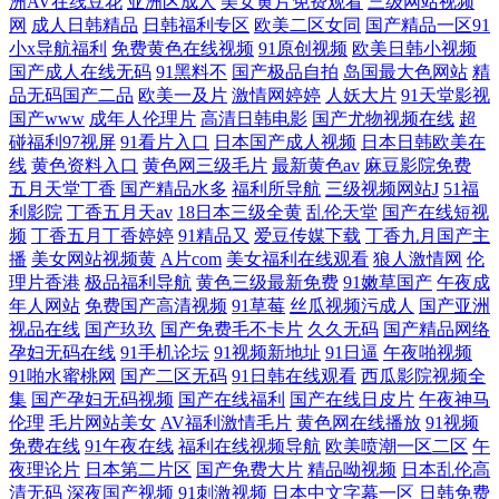
洲AV在线豆花
亚洲区成人
美女黄片免费观看
三级网站视频
网
成人日韩精品
日韩福利专区
欧美二区女同
国产精品一区91
小x导航福利
免费黄色在线视频
91原创视频
欧美日韩小视频
国产成人在线无码
91黑料不
国产极品自拍
岛国最大色网站
精
品无码国产二品
欧美一及片
激情网婷婷
人妖大片
91天堂影视
国产www
成年人伦理片
高清日韩电影
国产尤物视频在线
超
碰福利97视屏
91看片入口
日本国产成人视频
日本日韩欧美在
线
黄色资料入口
黄色网三级毛片
最新黄色av
麻豆影院免费
五月天堂丁香
国产精品水多
福利所导航
三级视频网站J
51福
利影院
丁香五月天av
18日本三级全黄
乱伦天堂
国产在线短视
频
丁香五月丁香婷婷
91精品又
爱豆传媒下载
丁香九月国产主
播
美女网站视频黄
A片com
美女福利在线观看
狼人激情网
伦
理片香港
极品福利导航
黄色三级最新免费
91嫩草国产
午夜成
年人网站
免费国产高清视频
91草莓
丝瓜视频污成人
国产亚洲
视品在线
国产玖玖
国产免费毛不卡片
久久无码
国产精品网络
孕妇无码在线
91手机论坛
91视频新地址
91日逼
午夜啪视频
91啪水蜜桃网
国产二区无码
91日韩在线观看
西瓜影院视频全
集
国产孕妇无码视频
国产在线福利
国产在线日皮片
午夜神马
伦理
毛片网站美女
AV福利激情毛片
黄色网在线播放
91视频
免费在线
91午夜在线
福利在线视频导航
欧美喷潮一区二区
午
夜理论片
日本第二片区
国产免费大片
精品呦视频
日本乱伦高
清无码
深夜国产视频
91刺激视频
日本中文字幕一区
日韩免费