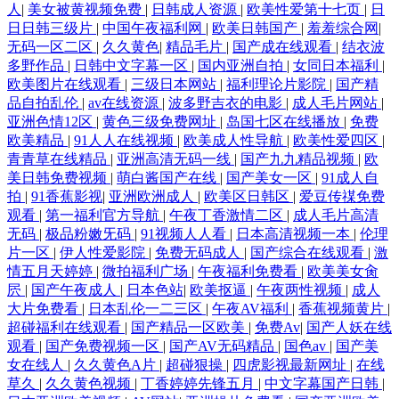
人
|
美女被黄视频免费
|
日韩成人资源
|
欧美性爱第十七页
|
日
日日韩三级片
|
中国午夜福利网
|
欧美日韩国产
|
羞羞综合网
|
无码一区二区
|
久久黄色
|
精品毛片
|
国产成在线观看
|
结衣波
多野作品
|
日韩中文字幕一区
|
国内亚洲自拍
|
女同日本福利
|
欧美图片在线观看
|
三级日本网站
|
福利理论片影院
|
国产精
品自拍乱伦
|
av在线资源
|
波多野吉衣的电影
|
成人毛片网站
|
亚洲色情12区
|
黄色三级免费网址
|
岛国七区在线播放
|
免费
欧美精品
|
91人人在线视频
|
欧美成人性导航
|
欧美性爱四区
|
青青草在线精品
|
亚洲高清无码一线
|
国产九九精品视频
|
欧
美日韩免费视频
|
萌白酱国产在线
|
国产美女一区
|
91成人自
拍
|
91香蕉影视
|
亚洲欧洲成人
|
欧美区日韩区
|
爱豆传禖免费
观看
|
第一福利官方导航
|
午夜丁香激情二区
|
成人毛片高清
无码
|
极品粉嫩旡码
|
91视频人人看
|
日本高清视频一本
|
伦理
片一区
|
伊人性爱影院
|
免费无码成人
|
国产综合在线观看
|
激
情五月天婷婷
|
微拍福利广场
|
午夜福利免费看
|
欧美美女肏
屄
|
国产午夜成人
|
日本色站
|
欧美抠逼
|
午夜两性视频
|
成人
大片免费看
|
日本乱伦一二三区
|
午夜AV福利
|
香蕉视频黄片
|
超碰福利在线观看
|
国产精品一区欧美
|
免费Av
|
国产人妖在线
观看
|
国产免费视频一区
|
国产AV无码精品
|
国色av
|
国产美
女在线人
|
久久黄色A片
|
超碰狠操
|
四虎影视最新网址
|
在线
草久
|
久久黄色视频
|
丁香婷婷先锋五月
|
中文字幕国产日韩
|