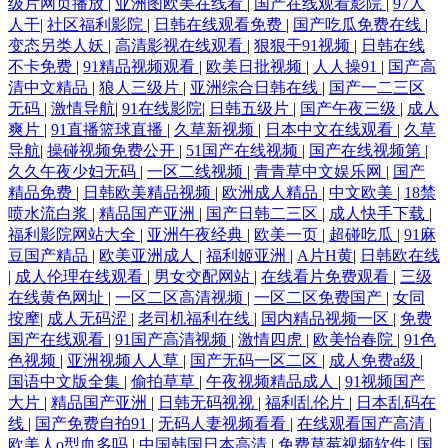
级片网页播放
|
亚洲图欧美在线看
|
国产在线观看影院
|
97人
人干
|
社区福利影院
|
日韩在线观看免费
|
国产吃瓜免费在线
|
变态另类人妖
|
高清影视在线观看
|
狠狠干91视频
|
日韩在线
不卡免费
|
91精品视频观看
|
欧美日批视频
|
人人操91
|
国产高
清中文精品
|
狼人三级片
|
亚洲综合日韩在线
|
国产一二三区
无码
|
激情导航
|
91在线影院
|
日韩五级片
|
国产午夜三级
|
成人
爽片
|
91直播篮球直播
|
久草新视频
|
日本中文在线观看
|
久草
导航
|
操碰视频免费公开
|
51国产在线视频
|
国产在线视频第
|
久久午夜少妇无码
|
一区二线视频
|
青青草中文娱乐网
|
国产
精品免费
|
日韩欧美精品视频
|
欧洲成人精品
|
中文欧美
|
18禁
喷水流白浆
|
精品国产亚洲
|
国产日韩二三区
|
成人快手下载
|
福利影院网站大全
|
亚洲午夜经典
|
欧美一页
|
超碰吃瓜
|
91麻
豆国产精品
|
欧美亚洲成人
|
福利姬亚洲
|
A片H黄
|
日韩欧在线
|
成人伦理在线观看
|
男女交配网站
|
在线看片免费观看
|
三级
在线黄色网址
|
一区二区高清视频
|
一区二区免费国产
|
女同
按摩
|
成人无码涩
|
老司机福利在线
|
国内精品视频一区
|
免费
国产在线观看
|
91国产高清视频
|
激情四虎
|
欧美怡春院
|
91色
色视频
|
亚洲视频人人草
|
国产无码一区二区
|
成人免费a级
|
国语中文版全集
|
偷拍草草
|
午夜视频精品成人
|
91视频国产
大片
|
精品国产亚洲
|
日韩无码视视
|
福利乱伦片
|
日本乱码在
线
|
国产免费自拍91
|
无码人妻视频看看
|
在线观看国产高清
|
欧美人o型血多吗
|
中国韩国日本高清
|
免费草莓视频软件
|
国