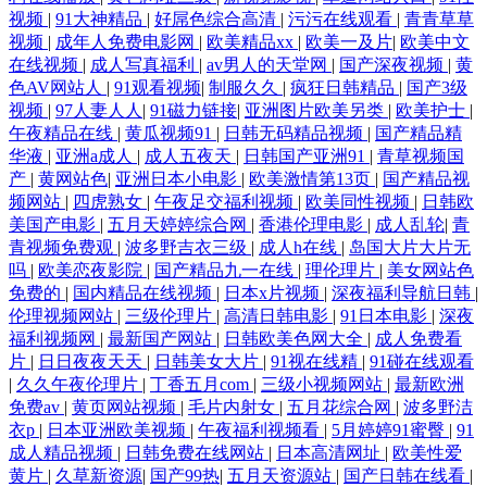
视频
|
91大神精品
|
好屌色综合高清
|
污污在线观看
|
青青草草
视频
|
成年人免费电影网
|
欧美精品xx
|
欧美一及片
|
欧美中文
在线视频
|
成人写真福利
|
av男人的天堂网
|
国产深夜视频
|
黄
色AV网站人
|
91观看视频
|
制服久久
|
疯狂日韩精品
|
国产3级
视频
|
97人妻人人
|
91磁力链接
|
亚洲图片欧美另类
|
欧美护士
|
午夜精品在线
|
黄瓜视频91
|
日韩无码精品视频
|
国产精品精
华液
|
亚洲a成人
|
成人五夜天
|
日韩国产亚洲91
|
青草视频国
产
|
黄网站色
|
亚洲日本小电影
|
欧美激情第13页
|
国产精品视
频网站
|
四虎熟女
|
午夜足交福利视频
|
欧美同性视频
|
日韩欧
美国产电影
|
五月天婷婷综合网
|
香港伦理电影
|
成人乱轮
|
青
青视频免费观
|
波多野吉衣三级
|
成人h在线
|
岛国大片大片无
吗
|
欧美恋夜影院
|
国产精品九一在线
|
理伦理片
|
美女网站色
免费的
|
国内精品在线视频
|
日本x片视频
|
深夜福利导航日韩
|
伦理视频网站
|
三级伦理片
|
高清日韩电影
|
91日本电影
|
深夜
福利视频网
|
最新国产网站
|
日韩欧美色网大全
|
成人免费看
片
|
日日夜夜天天
|
日韩美女大片
|
91视在线精
|
91碰在线观看
|
久久午夜伦理片
|
丁香五月com
|
三级小视频网站
|
最新欧洲
免费av
|
黄页网站视频
|
毛片内射女
|
五月花综合网
|
波多野洁
衣p
|
日本亚洲欧美视频
|
午夜福利视频看
|
5月婷婷91蜜臀
|
91
成人精品视频
|
日韩免费在线网站
|
日本高清网址
|
欧美性爱
黄片
|
久草新资源
|
国产99热
|
五月天资源站
|
国产日韩在线看
|