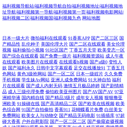
福利视频导航站|福利视频导航自拍|福利视频地址|福利视频地
址导航|福利视频第一导航|福利视频第一页|福利视频电影网站|
福利视频二区|福利视频国|福利视频九色
网站地图
精品视频 欧美日韩国产在线 午夜秀场 亚洲性爱精品 人妖自慰网址 精品自
日本一级大片
微拍福利在线观看
91香蕉APP
国产二区三区
国
产精品性
乱伦种子
美国伦理大片
国产二区在线观看
美女伦理
视频
福利偷拍小视频
91社区国产
丁香五月天堂
欧美变态一区
拍4 超碰人人爱人人艹 国产男女啪视频 大香蕉伊人福利 AV高清日韩 91次
国产综合在线观看
国产免费一级片
福利视频资源站
成人午夜
在线观看
欧美图片在线观看
在线观看h视频
国产a级0
变性人
元网 香蕉视频污污污 日韩亚色 欧美A√视频 久久尹人综合网 黄页网站日
妖
国产福利永久
日韩中文字幕观看
足交在线播放91
丁香五月
色网站
黄色3级抢网站
国产一区二区
日本一级婬片
久久免费
韩 国产A色 肏屄手机视频 97人人搞 91青草娱乐 91n在线观看 影音先锋丝
手机视频
学生妹Av网站
亚洲人成免费网站
91大神自拍
福利
片在线观看
国产成人内射无码
激情五月极品婷婷
国产剧情精
品
成人三级伦理免费
偷怕欧美亚州图片
国产AV国产AV
97亚
袜制服 午夜久久视频 四虎影院无码 日韩欧美国产综合 欧美人另类不卡 久
洲精华液
国内精自线
国产精品3级片
成年女人视频
狠狠撸亚
洲欧美
91操碰在线
国产高清精品二区
国产欧美在线视频
欧美
久青青草 国产一二一二级 超碰在线98国产 丝袜颜射AV网 欧美性爰aa 老
色综合网
91国产自拍偷拍
香蕉911
花蝴蝶看片免费
白丝美女
免费网站
欧美女人与动物交
国产精品无码电影
91插插库
97超
湿A片 精东黄色下载 韩国日逼无码 超碰97欧美 91人妻在线 91美女自慰 亚
碰大香蕉
户外自慰影院
国产一区二区二区
国产偷窥盗摄视频