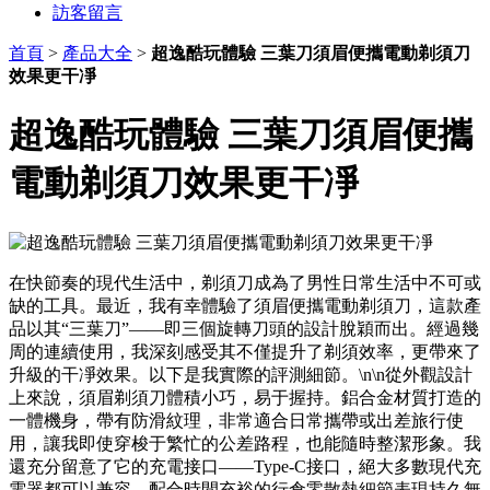
訪客留言
首頁
>
產品大全
>
超逸酷玩體驗 三葉刀須眉便攜電動剃須刀
效果更干凈
超逸酷玩體驗 三葉刀須眉便攜
電動剃須刀效果更干凈
在快節奏的現代生活中，剃須刀成為了男性日常生活中不可或
缺的工具。最近，我有幸體驗了須眉便攜電動剃須刀，這款產
品以其“三葉刀”——即三個旋轉刀頭的設計脫穎而出。經過幾
周的連續使用，我深刻感受其不僅提升了剃須效率，更帶來了
升級的干凈效果。以下是我實際的評測細節。\n\n從外觀設計
上來說，須眉剃須刀體積小巧，易于握持。鋁合金材質打造的
一體機身，帶有防滑紋理，非常適合日常攜帶或出差旅行使
用，讓我即使穿梭于繁忙的公差路程，也能隨時整潔形象。我
還充分留意了它的充電接口——Type-C接口，絕大多數現代充
電器都可以兼容，配合時間充裕的行倉零散熱細節表現持久無