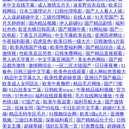
本中文在线字幕
|
成人激情五月天
|
波多野吉衣在线
|
欧美日
韩网站
|
日本三级理论片
|
曰韩伦理电影
|
国产人人看人人插
|
人人澡超碰碰中文
|
三级伦理网站
|
在线人妖
|
91天堂国产
|
五
月天婷婷射
|
国内精品视频
|
伊人超碰91
|
国产精品剧情
|
福利
社色色
|
影音先锋日韩高清
|
国产视频午夜
|
91网站操
|
国产一
区电影
|
丁香五月花网站
|
中文字幕欧美在线
|
亚洲四虎网址
|
午夜福利影视
|
四虎亚色
|
欧美日韩一级大片
|
日韩激情A片影
院
|
欧美风情国产传媒
|
欧美性爱福利网
|
国产精品综合
|
成人
激情视
|
性欧美及品另类
|
日韩免费网站
|
国产精品直接观看
|
男人的天堂黄片
|
中文字幕亚洲国产
|
美女色色网站
|
国产精
品都市激情
|
激情网综合
|
一区二区大陆国产
|
日日夜夜爽
|
91
春色
|
日韩三级中文字幕
|
欧美色在线观看
|
成人网站危害极大
|
精品中文字幕久久
|
欧美性爱超碰资源
|
亚洲日产国产极品
|
欧美成人女同区乱
|
欧美午夜撸吧
|
精品毛片网络
|
国产门视
频
|
91白丝美女艹逼
|
日韩欧美www
|
午夜精品福利视频
|
官方
99热
|
97色色91
|
福利在线观看蜜桃
|
毛片在线网址播放
|
午夜
色情1级
|
97国产在
|
欧美午夜寂寞
|
福利导航大全
|
国产激情
二区
|
丝袜女同
|
国产99在线
|
中日乱轮中文字幕
|
超碰97天天
操
|
精品无码专区毛片
|
91视频综合网
|
欧美1级a大片
|
亚洲爽
视频
|
三级日本韩国
|
深夜福利看片
|
国产精精品伦子伦
|
日韩
美女主播
|
超碰草碰
|
强奸乱军第一页
|
97免费在线
|
超碰碰天