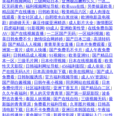
美福利视频网站
|
三级网站日本
|
亚洲极品嫩粉久久
|
一区二
区无码黄色
|
福利视频网址导航
|
欧美xxx在线
|
另类操逼欧美
|
精品国产在线播放
|
日韩欧美站
|
殴美精品六区
|
成人肉漫在
线观看
|
美女社区成人
|
自慰喷水白浆丝袜
|
欧洲电影及电视
剧
|
超碰碰天天
|
麻豆传媒亚洲精选
|
成人影片大全
|
激情图区
|
四虎福利姬
|
91影视网
|
69成人
|
亚洲欧美性受
|
在线免费岛国
AV
|
国产在线视频直播
|
一二区国产无码
|
一区福利视频
|
欧
美日韩免费不卡
|
激情综合网婷婷
|
国产日本三级
|
高清转码
器
|
国产精品人人视频
|
青青草美女直播
|
日本片免费观看
|
亚
洲第一黄片
|
成年人快播
|
国产免费毛不卡片
|
成人午夜免费
福利
|
日韩精品成人视频
|
91视频91
|
欧美亚洲91
|
国产精品日
本一区
|
三级毛片网
|
日本伦理视频
|
日本在线视频看看
|
欧美
性天天影院
|
日韩福利网址导航
|
456福利影院
|
成人依依
|
国
产在线无码A片
|
日本高清电影下载
|
欧美在线网址
|
国产成人
免费看
|
日韩制服诱惑
|
官方福利视频导航
|
成人AV资源站
|
国产萌白酱视频
|
日韩午夜小视频
|
同房网站在线观看
|
日本
免费伦理片
|
社区福利影院
|
亚洲丁香五月
|
国产精品白二区
|
久久午夜福利
|
男人的天堂青青草
|
国产第一屁屁影院
|
波多
野吉衣番号
|
泰国人妖视频
|
国产在线自拍
|
三级视频无码
|
最
新版的青青草原
|
免费看片福利导航
|
久草图片视频
|
日韩高
清电影下载
|
日本不卡免费高清
|
亚洲日本韩国在线
|
午夜福
利在线播放
|
黄色网址三级
|
新视觉影视
|
草逼网站入口
|
91性