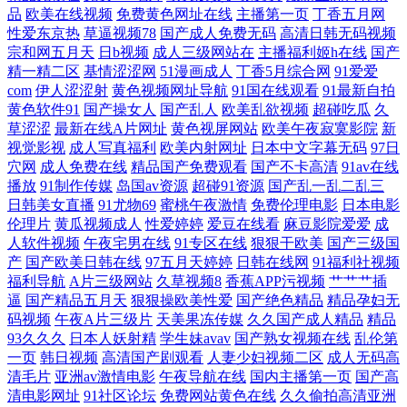
品
欧美在线视频
免费黄色网址在线
主播第一页
丁香五月网
性爱东京热
草逼视频78
国产成人免费无码
高清日韩无码视频
123首页 超碰人妻日韩 91熟女首页 亚洲欧美日韩另类 亚洲色图另类图片
宗和网五月天
日b视频
成人三级网站在
主播福利姬h在线
国产
精一精二区
基情涩涩网
51漫画成人
丁香5月综合网
91爱爱
午夜寻花在线观看 九九国产精品视频 护士AV采精AV 东方成人AV无码 国
com
伊人涩涩射
黄色视频网址导航
91国在线观看
91最新自拍
黄色软件91
国产操女人
国产乱人
欧美乱欲视频
超碰吃瓜
久
内久精品 韩国91短片 韩国操逼剧场 成人AV男人天堂 97CAO 91在线婷婷
草涩涩
最新在线A片网址
黄色视屏网站
欧美午夜寂寞影院
新
视觉影视
成人写真福利
欧美内射网址
日本中文字幕无码
97日
穴网
成人免费在线
精品国产免费观看
国产不卡高清
91av在线
超碰 影音先锋狼人干 天堂逼色 人妖毛片 日本黄色高清视频 足交视频在线
播放
91制作传媒
岛国av资源
超碰91资源
国产乱一乱二乱三
日韩美女直播
91尤物69
蜜桃午夜激情
免费伦理电影
日本电影
看 91妻激情 亚洲另类小说欧美 日韩午夜成人电影 91社在线视频 91男人视
伦理片
黄瓜视频成人
性爱婷婷
爱豆在线看
麻豆影院爱爱
成
人软件视频
午夜宅男在线
91专区在线
狠狠干欧美
国产三级国
频 亚洲另类小说网 午夜精品福利白浆 香蕉污视频下载 综合另类视频图 午
产
国产欧美日韩在线
97五月天婷婷
日韩在线网
91福利社视频
福利导航
A片三级网站
久草视频8
香蕉APP污视频
艹艹艹插
逼
国产精品五月天
狠狠操欧美性爱
国产绝色精品
精品孕妇无
夜AV性 五月激情乱伦网 日韩A三级 内射内射网页 久久97 黑丝在线 第一
码视频
午夜A片三级片
天美果冻传媒
久久国产成人精品
精品
93久久久
日本人妖射精
学生妹avav
国产熟女视频在线
乱伦第
福利色导 变态av福利 a片免费视频网址 91在线资源站 足交在线播放 午夜
一页
韩日视频
高清国产剧观看
人妻少妇视频二区
成人无码高
清毛片
亚洲av激情电影
午夜导航在线
国内主播第一页
国产高
清电影网址
91社区论坛
免费网站黄色在线
久久偷拍高清亚洲
影院试验区 深夜福利影院 人妖黄色A片 欧美成人影 久草久热 国产深福利