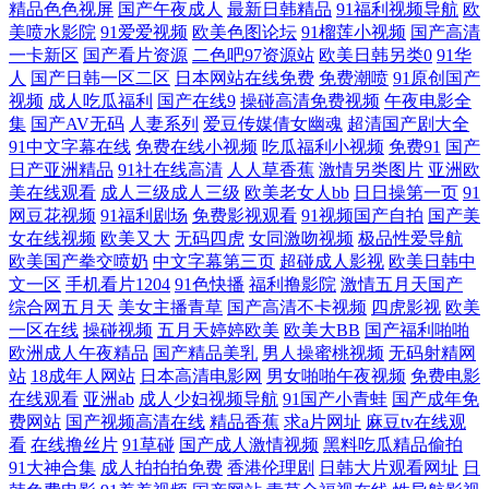
精品色色视屏
国产午夜成人
最新日韩精品
91福利视频导航
欧
美喷水影院
91爱爱视频
欧美色图论坛
91榴莲小视频
国产高清
玖玖 91工厂视频网站 一道本大香蕉 无码三级日韩 日本成人A片网站 狼友
一卡新区
国产看片资源
二色吧97资源站
欧美日韩另类0
91华
人
国产日韩一区二区
日本网站在线免费
免费潮喷
91原创国产
免费 欧美A网 久久精品这里18 国产AV五码韩 99热视 亚洲综合日韩在线
视频
成人吃瓜福利
国产在线9
操碰高清免费视频
午夜电影全
集
国产AV无码
人妻系列
爱豆传媒倩女幽魂
超清国产剧大全
亚洲色图另类图 婷婷成人网导航 欧美另类第一区 海角AV 高清伦理 福利1
91中文字幕在线
免费在线小视频
吃瓜福利小视频
免费91
国产
日产亚洲精品
91社在线高清
人人草香蕉
激情另类图片
亚洲欧
美在线观看
成人三级成人三级
欧美老女人bb
日日操第一页
91
区 超碰资源总站 操逼导航 91超碰资源站 午夜男人天堂影院 香蕉视频在线
网豆花视频
91福利剧场
免费影视观看
91视频国产自拍
国产美
女在线视频
欧美又大
无码四虎
女同激吻视频
极品性爱导航
网站 熟妇人妻中文精品 少妇黑料 日韩av欧美免费 欧美资源站 精品成人亚
欧美国产拳交喷奶
中文字幕第三页
超碰成人影视
欧美日韩中
文一区
手机看片1204
91色快播
福利撸影院
激情五月天国产
综合网五月天
美女主播青草
国产高清不卡视频
四虎影视
欧美
洲 成人免费在线 91午夜色色 午夜影视91 午夜激情按摩 亚洲黄色网战 四
一区在线
操碰视频
五月天婷婷欧美
欧美大BB
国产福利啪啪
欧洲成人午夜精品
国产精品美乳
男人操蜜桃视频
无码射精网
虎三级 日韩二级黄色 欧美无砖砖区 欧美精片91tv 黑人成人 福利影院在线
站
18成年人网站
日本高清电影网
男女啪啪午夜视频
免费电影
在线观看
亚洲ab
成人少妇视频导航
91国产小青蛙
国产成年免
观看 99福利 伊人老司机大香蕉 久久av社区 久久尤物天堂 狠狠曰天天做
费网站
国产视频高清在线
精品香蕉
求a片网址
麻豆tv在线观
看
在线撸丝片
91草碰
国产成人激情视频
黑料吃瓜精品偷拍
91大神合集
成人拍拍拍免费
香港伦理剧
日韩大片观看网址
日
超碰熟妇 91社免费 伊人伊思7 三级日本黑人 蜜桃传媒吴梦梦 黄色三级AV