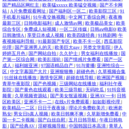
国产精品区网红主
|
欧美猛xxxxx 欧美猛交视频
|
国产不卡网
站
|
A片免费观看网址
|
国产福利区一区二
|
欧美影院三区
|
91
手机看片福利
|
91午夜交换视颗
|
中文网丁香综合网
|
夜夜撸
最新三区
|
日韩电影福利
|
成人激情av网
|
欧美极品美女
|
欧美
综合专区
|
免费成人短视频
|
一区二区传媒
|
日韩aⅴ电影0
|
欧美
日韩激情A
|
享受日本成人视频
|
欧美四级经典
|
91韩剧网
|
午
夜视频福利导航
|
91最新国产专区
|
欧美不卡一区
|
西瓜影院
伦理
|
国产亚洲男人的天
|
欧美巨大gay
|
另类文学影院
|
伊人
婷婷五月色
|
国产网站自拍
|
久久护士
|
男女福利在线播放
|
国
产第一区综合网
|
欧美乱强轮
|
国产情感片免费看
|
国产一区
成人
|
福利姬亚洲
|
97国语精品自产
|
91与黄播
|
亚洲性综合一
区
|
中文字幕国产大片
|
亚洲狠狠撸
|
超碰色色
|
久草视频合集
|
91丝袜在线播放
|
激情专区网
|
超碰在线导航
|
欧洲国产视频
|
青草午夜影院
|
国产色视频
|
三级网站在线播放
|
福利社午夜
影院
|
国产黄色在线观看
|
欧美三级导航
|
无码吃瓜
|
91抖音视
频黄
|
久草视频资源站
|
国产美女抠逼视频
|
亚洲AV一卡
|
日韩
区欧美区
|
亚洲不卡一二
|
在线v片免费观看
|
如如影视伦理
|
欧美精品一二区
|
日日干夜夜操
|
理论片免费欧美片
|
欧洲老
熟女
|
男女日b真人视频
|
欧美日韩爽不爽
|
久草新增免费看
|
中
国一卡二卡视频
|
国产白丝自慰
|
五月日韩导航
|
午夜日韩电
影
|
国产经典AV
|
淫秽视频导航
|
中国韩国日本高清
|
青草人