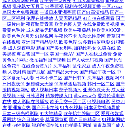
成人动漫网站观看
欧美第一页夜夜
91成人精品视频
蜜桃爱爱
视频
乱伦熟女五月天
91香蕉视
福利在线视频直播
一区xxxxx
洲AV色色导航 日本黄色黄冈视频 精品久久丁香五月 老司机黄色av 丁香五
岛国大片免费视频
一道日本亚洲香蕉
国产91高清精品
国产一
区二区福利
伦理在线播放
人妻无码精品
91自拍在线观看
国产
香天堂网 操少妇逼 日韩成人午夜 日韩视频区 日本玖玖情色 玖草资源在线
一级片内射
夜夜骑青青草
欧美色图人妻
在线免费欧美视频
免
费黄色毛片
成人精品无码视频
欧美午夜极品
性欧美ⅩⅩⅩⅩ乱
欧美色色六月天
91影视网
午夜伦不卡
加勒比性爱网
青草国产
欧美三级网址 韩国福利电影网 福利A片500 91亚洲色图 亚洲探花影院网站
在线视频
亚洲国产精品导航
欧美色淫
波多野结依电影
91狠狠
撸
成人深夜电影
精品国产美女剃毛
加勒比熟女
91碰在线
欧
午夜久久公司 人人摸人人爱 麻豆AV影院 国产午夜在线 岛国电影导航 97
美裸模
萌白酱国产一区
美国一级AV
国产人在线成免费
免费
黄色A片网址
微拍福利国产视频
国产人成无码视频
国产原创
青青草 亚州综合15P 亚洲a级在线 三级片网页 欧美肏屄精品区别 黄色日逼
区色花堂
在线免费黄A片
久草福利
乱伦家庭
成人午夜免费视
频
人妖射精
国产屁屁
国产精品天干天
国产精品午夜一区
中
文字幕无码人妻
日本不卡二区
国产日韩91
久草福利视频网
91
视频 国产福利久久 超碰97人人调教 91青娱乐网站 91ri精品 天天干高清 三
日日夜夜91
超碰碰天天操
91草草酒店视频
韩日一区二区
国产
激情视频网站
成人视频日本
茄子视频污
亚洲色欲天天
成人丝
级论理另类 欧美AA大片 国产韩国精品一 大香蕉久久成网 97色色网址 91
瓜视频下载
日韩逼网
精东传媒入口
黄wwww色
香港伦理电影
在线
成人影院在线播放
欧美足交一区二区
91视频电影
另类四
视频福利导航 亚洲啪在线 五月天伊人大香蕉 日本三极黄色影院 蜜芽精品
虎
亚洲东京热
国产不卡在线
91九色视频
日本天堂视频导航
日本三级光棍影院
91大神精品
欧美怡红院院二区
爱豆传媒观
看网站
综合日韩欧美
草逼网首页
国产日韩精品91
91视频网站
在线视频 国产干逼视频 国产ts系列在线 www俺去色色 老湿机福利院 美女
在线
69性影院
福利资源在线
91自拍最新网址
青青草国产成人