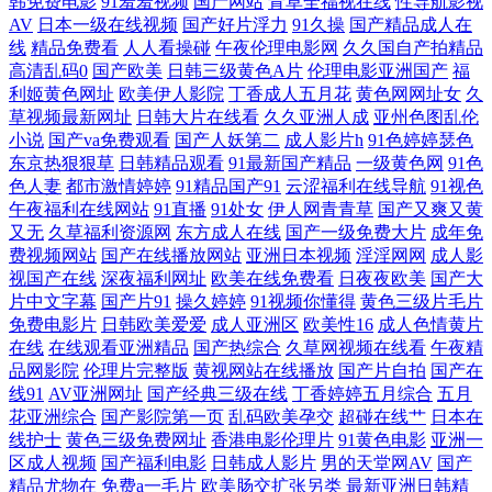
韩免费电影
91羞羞视频
国产网站
青草全福视在线
性导航影视
AV
日本一级在线视频
国产好片浮力
91久操
国产精品成人在
欧美超碰在线 欧美精品性爱 精品成人精品 成人在线视频看看 超碰人人噪
线
精品免费看
人人看操碰
午夜伦理电影网
久久国自产拍精品
高清乱码0
国产欧美
日韩三级黄色A片
伦理电影亚洲国产
福
av影院首页 97干婷婷 伊人大香蕉人综合 日韩综合另类 内射无码一区日韩
利姬黄色网址
欧美伊人影院
丁香成人五月花
黄色网网址女
久
草视频最新网址
日韩大片在线看
久久亚洲人成
亚州色图乱伦
小说
国产va免费观看
国产人妖第二
成人影片h
91色婷婷瑟色
欧美在线免费18 人人澡精品 香蕉短视频污 日韩操B 青青操久操视频 久热
东京热狠狠草
日韩精品观看
91最新国产精品
一级黄色网
91色
色人妻
都市激情婷婷
91精品国产91
云涩福利在线导航
91视色
精品 九九热自拍 福利社啪啪 AV男天堂 豆花网站免费观看 成人小视频网
午夜福利在线网站
91直播
91处女
伊人网青青草
国产又爽又黄
又无
久草福利资源网
东方成人在线
国产一级免费大片
成年免
费视频网站
国产在线播放网站
亚洲日本视频
淫淫网网
成人影
站 超碰在线免费公开 91在线swag 亚洲五月天偷拍 日韩色图导航 人人爱av
视国产在线
深夜福利网址
欧美在线免费看
日夜夜欧美
国产大
片中文字幕
国产片91
操久婷婷
91视频你懂得
黄色三级片毛片
老湿福利舍 国产第一页在线 国内最新肏屄精品 国产做受高潮豆麻 超碰人
免费电影片
日韩欧美爱爱
成人亚洲区
欧美性16
成人色情黄片
在线
在线观看亚洲精品
国产热综合
久草网视频在线看
午夜精
人青青55 肏屄韩影院 超碰人家爱 肏屄社区电影 91茄子看片 亚洲乱轮小说
品网影院
伦理片完整版
黄视网站在线播放
国产片自拍
国产在
线91
AV亚洲网址
国产经典三级在线
丁香婷婷五月综合
五月
花亚洲综合
国产影院第一页
乱码欧美孕交
超碰在线艹
日本在
网站 日韩一页 伪娘网站黄色 午夜福利成人网站 日本高清色色 欧美成人午
线护士
黄色三级免费网址
香港电影伦理片
91黄色电影
亚洲一
区成人视频
国产福利电影
日韩成人影片
男的天堂网AV
国产
夜剧场 欧美老色比 免费色网 韩国之操B 大香蕉超碰99 97人妻资源 操逼
精品尤物在
免费a一毛片
欧美肠交扩张另类
最新亚洲日韩精