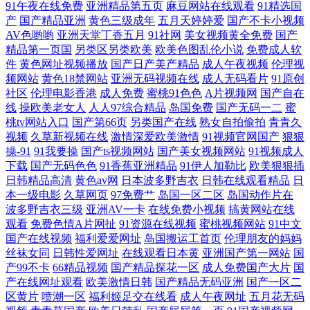
91午夜在线免费
亚洲精品第五页
麻豆网站在线观看
91精选国
产
国产精品亚洲
黄色三级成年
五月天婷婷爱
国产不卡小视频
伊人网影院 91视频国在 在线观看成人网站 午夜寂寞伦理 亚洲网站黄 伪娘
AV色哟哟
亚洲天堂丁香五月
91社网
美女视频黄全免费
国产
精品第一页国
另类区另类欧美
欧美色图乱伦小说
免费成人软
h视频 日韩精品五区 欧美一级二级 男女床上无遮挡 久草网站欧美 久久伊
件
黄色网址视频播放
国产日产美产精品
成人午夜视频
伦理视
频网站
黄色18禁网站
亚洲无码视频在线
成人无码看片
91原创
社区
伦理电影香港
成人免费
蜜桃91色色
A片视频网
国产自在
人熟女 久草视频网 韩国免费AV网 国产精品日日摸 东京热九九综合部 操
线
操欧美老女人
人人97综合精品
岛国免费
国产无码一二
蜜
桃tv网站入口
国产第66页
另类国产在线
熟女自拍偷拍
青青久
逼AV日韩 91熊猫tv网页 最新网址av 性爱探花 91粉色情人 91va在线视频
视频
久草新视频在线
激情深爱欧美激情
91视频官网国产
狠狠
操-91
91我要操
国产ts视频网站
国产美女视频网站
91视频成人
91cn在线播放 亚洲色图五月天 婷婷久久成人导航 三级成年在线 青娱乐打
下载
国产无码色色
91香蕉亚洲精品
91伊人加勒比
欧美狠狠插
日韩精品高清
黄色av网
日本波多野吉衣
日韩在线观看精品
日
本一级电影
久草网页
97免费艹
岛国一区二区
岛国动作片在
炮 蜜桃婷婷狠狠久久 久久伊人亚洲 日韩色图导航
波多野吉衣三级
亚洲AV一卡
在线免费小视频
搞黄网站在线
观看
免费色情A片网扯
91资源在线视频
蜜桃视频网站
91中文
国产在线视频
福利爱爱网址
岛国搬运工首页
伦理朋友的妈妈
丝袜女同
日韩性爱网址
在线观看日本黄
亚洲国产第一网站
国
产99不卡
66精品视频
国产精品探花一区
成人免费国产大片
国
产在线网址观看
欧美激情日韩
国产精品无码亚洲
国产一区二
区黄片
喷潮一区
福利姬足交在线看
成人午夜网址
五月花无码