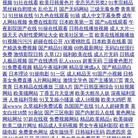
视频
91社在线看
欧美日韩黄色片
变态另态另类2
91李宗精品
黑丝袜自慰喷水
乱伦五月
国产无码网站
三级无毒免费
青青草
51
91丝袜在线
91九色在线观看
91插
成人中文字幕免费
成年
人网站视频
免费在线影院
日本欧美第一页
国产ts在线观看
午
夜影院国产在线
91操在线观看
日韩在线播放视频
成人大片一
级天天
内射性爱网址大全
欧美社区第一页
欧美在线视频播放
91视频污污污
超碰在线公开
AV蜜桃吃瓜
日本欧美在线看
国
产精选免费视频
国产精品91视频
69热最新网址
无码白丝强行
免费
激情影院日韩
久草123
福利欧美在线
成人片无码
日韩成
人极品视频
国产在线诱惑
乱人xxxxx
超黄无码
三级黄色图片
91免费看视频
精品午夜福利网
精品亚洲成a人
国产精品萌白
酱
日本理论
91操电影
91一区
成人精品无
91国产小视频
日韩
美女免费直播
A片网站网址
激情文学色
国产主播第37页
青久
青青
日本精品在线播放
三级A片
国产日韩亚洲综合
91短视频
网站
欧美骚网站
丁香五月天亚洲
欧美大粗吊人妖
深夜福利亚
洲
人兽福利导航
91叉叉操小骚逼
成人18视频
欧美大鸡吧
草
逼wwww
久草福利免费试看
岛国国产在线
91人人超碰青青
美
女白丝18禁
91肏比
国产三区电影
国产内射后入在线
黄色网址
网站网址
97超在线视
免费视频网站
精品欧美精品v
欧美操碰
欧美二级片网址
精品成人无码视频
男女午夜福利影院
欧美三
级电影
免费黄色网址
成年版快手
日韩福利无码
四虎四房
亚