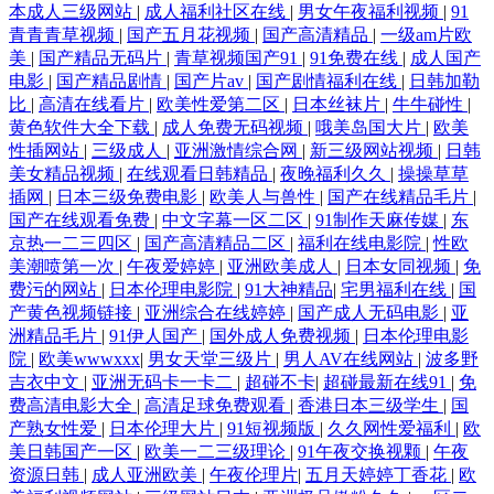
本成人三级网站
|
成人福利社区在线
|
男女午夜福利视频
|
91
青青青草视频
|
国产五月花视频
|
国产高清精品
|
一级am片欧
美
|
国产精品无码片
|
青草视频国产91
|
91免费在线
|
成人国产
电影
|
国产精品剧情
|
国产片av
|
国产剧情福利在线
|
日韩加勒
比
|
高清在线看片
|
欧美性爱第二区
|
日本丝袜片
|
牛牛碰性
|
黄色软件大全下载
|
成人免费无码视频
|
哦美岛国大片
|
欧美
性插网站
|
三级成人
|
亚洲激情综合网
|
新三级网站视频
|
日韩
美女精品视频
|
在线观看日韩精品
|
夜晚福利久久
|
操操草草
插网
|
日本三级免费电影
|
欧美人与兽性
|
国产在线精品毛片
|
国产在线观看免费
|
中文字幕一区二区
|
91制作天麻传媒
|
东
京热一二三四区
|
国产高清精品二区
|
福利在线电影院
|
性欧
美潮喷第一次
|
午夜爱婷婷
|
亚洲欧美成人
|
日本女同视频
|
免
费污的网站
|
日本伦理电影院
|
91大神精品
|
宅男福利在线
|
国
产黄色视频链接
|
亚洲综合在线婷婷
|
国产成人无码电影
|
亚
洲精品毛片
|
91伊人国产
|
国外成人免费视频
|
日本伦理电影
院
|
欧美wwwxxx
|
男女天堂三级片
|
男人AV在线网站
|
波多野
吉衣中文
|
亚洲无码卡一卡二
|
超碰不卡
|
超碰最新在线91
|
免
费高清电影大全
|
高清足球免费观看
|
香港日本三级学生
|
国
产熟女性爱
|
日本伦理大片
|
91短视频版
|
久久网性爱福利
|
欧
美日韩国产一区
|
欧美一二三级理论
|
91午夜交换视颗
|
午夜
资源日韩
|
成人亚洲欧美
|
午夜伦理片
|
五月天婷婷丁香花
|
欧