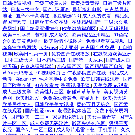
日韩操逼视频
|
三级三级黄A片
|
青青操青青摸
|
日韩三级片网
站
|
日本三级中文
|
国产a级理论
|
最新福利电影
|
青青草最新
地址
|
国产不卡高清在
|
麻豆精选123
|
成人免费试看
|
精品免
费国产欧美
|
日韩欧美性爱在线
|
在线精品国产
|
三级永久免
费网址
|
国产精品亚洲综合
|
欧美激情福利区
|
成人无码视频
|
欧美日韩字幕
|
老司机成人影院
|
欧美精品亚州精品
|
91色综
合0
|
欧美黄色网址
|
欧美激情小说图片
|
免费观看草莓视频
|
日
本高清免费网站
|
人妖rose
|
成人亚洲
|
青青国产线免观
|
91自拍
视屏
|
欧美日韩第一页
|
免费国产在线播放
|
在线视频欧美亚洲
|
日本三级大片
|
日本精品三级
|
国产第一页屁屁
|
国产成人自
慰无码
|
东京热福利导航
|
小伙国产区
|
国产精品国产自线
|
嫩
草AV无码专区
|
91视频网页版
|
午夜影院国产在线
|
精品成人
动漫
|
在线a亚洲
|
毛片基地中文免费
|
欧美日韩在线观看
|
国产
日产欧美在线
|
91在线看片
|
香蕉视频干逼
|
天美免费mv观看
|
成人三级文学
|
欧美性片三区
|
超碰草草草草草
|
美女视频黄
色网
|
欧美乱欲爱
|
免费在线看黄色
|
精品九七
|
欧美操大逼
|
欧美另类女人
|
日韩欧美美女视频
|
黄色五月天棕合
|
国产黄
在线观看
|
国产性爱xxxⅹ
|
老湿影院体验区
|
免费下载肏屄网
站
|
国产欧美一二三区
|
家庭乱伦第1页
|
美女主播青草
|
国产A
片一区二区
|
成人免费无码淫片
|
影音先锋色色网
|
狠狠干夜
夜躁
|
国产A片一区二区
|
成人影片迅雷下载
|
手机看片
|
久久