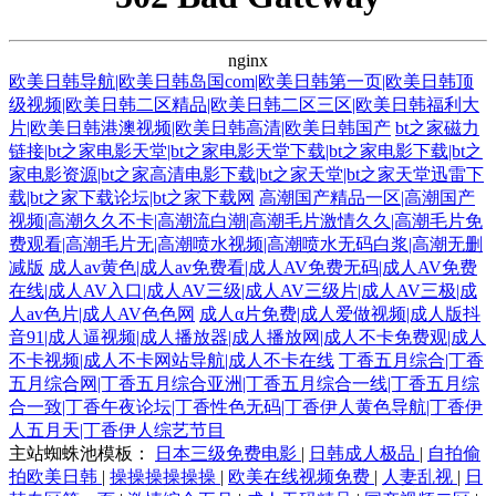
nginx
欧美日韩导航|欧美日韩岛国com|欧美日韩第一页|欧美日韩顶
级视频|欧美日韩二区精品|欧美日韩二区三区|欧美日韩福利大
片|欧美日韩港澳视频|欧美日韩高清|欧美日韩国产
bt之家磁力
链接|bt之家电影天堂|bt之家电影天堂下载|bt之家电影下载|bt之
家电影资源|bt之家高清电影下载|bt之家天堂|bt之家天堂迅雷下
载|bt之家下载论坛|bt之家下载网
高潮国产精品一区|高潮国产
视频|高潮久久不卡|高潮流白潮|高潮毛片激情久久|高潮毛片免
费观看|高潮毛片无|高潮喷水视频|高潮喷水无码白浆|高潮无删
减版
成人av黄色|成人av免费看|成人AV免费无码|成人AV免费
在线|成人AV入口|成人AV三级|成人AV三级片|成人AV三极|成
人av色片|成人AV色色网
成人α片免费|成人爱做视频|成人版抖
音91|成人逼视频|成人播放器|成人播放网|成人不卡免费观|成人
不卡视频|成人不卡网站导航|成人不卡在线
丁香五月综合|丁香
五月综合网|丁香五月综合亚洲|丁香五月综合一线|丁香五月综
合一致|丁香午夜论坛|丁香性色无码|丁香伊人黄色导航|丁香伊
人五月天|丁香伊人综艺节目
主站蜘蛛池模板：
日本三级免费电影
|
日韩成人极品
|
自拍偷
拍欧美日韩
|
操操操操操操
|
欧美在线视频免费
|
人妻乱视
|
日