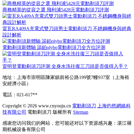
商務精英的從容之選 飛利浦5428元電動剃須刀評測
雷瓦RA409A充電式雙刀頭男士電動剃須刀 不銹鋼機身與經典
設計解析
電動剃須新體驗 謳鉑olybo電動剃須刀全方位評測
雷明登電動剃須刀評測 全身水洗往復三刀頭是否值得入手？
地址：上海市崇明區陳家鎮前裕公路199號7幢937室（上海裕
安經濟小區）
電話：021-617**
Copyright © 2026
www.cnyouju.cn
電動剃須刀
上海灼然網絡科
技有限公司
電動剃須刀
版權所有
Sitemap
感谢您访问我们的网站，您可能还对以下资源感兴趣：湛江褪
期机械设备有限公司