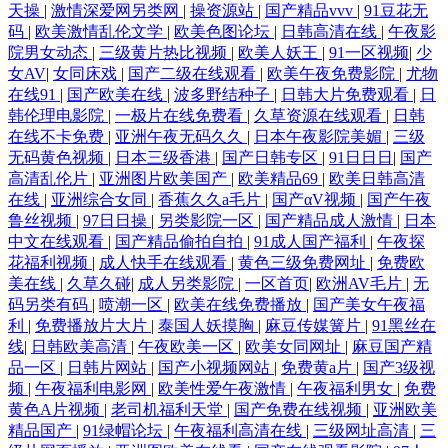
天操
|
激情深爱网另类网
|
操资源站
|
国产精品vvv
|
91豆花无
码
|
欧美激情乱伦文学
|
欧美色图论坛
|
日韩高清在线
|
午夜影
院男女动态
|
三级黄片热比视频
|
欧美人妖王
|
91一区视频
|
少
女AV
|
女同床戏
|
国产二级在线观看
|
欧美午夜免费影院
|
尤物
在线91
|
国产欧美在线
|
波多野结种子
|
日韩大片免费观看
|
日
韩伦理电影院
|
一极片在线免费看
|
久草资源在线观看
|
日韩
在线不卡免费
|
亚洲午夜无码久久
|
日本午夜影院美媚
|
三级
无码黄色视频
|
日本三级香港
|
国产日韩专区
|
91日日日
|
国产
高清乱伦片
|
亚洲图片欧美国产
|
欧美精品69
|
欧美日韩高清
在线
|
亚洲综合女同
|
香蕉久久a毛片
|
国产αV视频
|
国产午夜
鲁丝视频
|
97日日操
|
另类影院一区
|
国产精品成人激情
|
日本
中文在线观看
|
国产精品偷拍自拍
|
91成人国产福利
|
午夜探
花福利视频
|
成人快手在线观看
|
黄色三级免费网址
|
免费欧
美在线
|
久草久碰
|
成人另类影院
|
一区首页
|
欧洲AV毛片
|
无
码另类有码
|
喷潮一区
|
欧美在线免费播放
|
国产美女午夜福
利
|
免费播放片大片
|
泰国人妖摸胸
|
麻豆传媒簧片
|
91黑丝在
线
|
日韩欧美高清
|
午夜欧美一区
|
欧美女同网址
|
麻豆国产精
品一区
|
日韩片网站
|
国产小视频网站
|
免费黄a片
|
国产3级视
频
|
午夜福利电影网
|
欧美性爱午夜激情
|
午夜福利男女
|
免费
黄色A片视频
|
老司机福利天堂
|
国产免费在线视频
|
亚洲欧美
精品国产
|
91绿帽论坛
|
午夜福利高清在线
|
三级网址高清
|
三