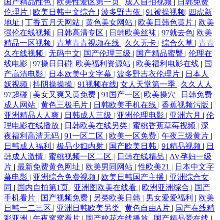
国产精品性色
|
欧美性爱区第一页
|
成人自拍视频
|
日韩免费
伦理片
|
欧美日韩中文综合
|
波多野吉依
|
91被操视频
|
四虎新
地址
|
丁香五月天网站
|
黄色美女网站
|
欧美日韩色黄片
|
欧美
强伦在线视频
|
日韩高清专区
|
日韩欧美丝袜
|
97就去色
|
欧美
精品一区视频
|
青草青青视频在线
|
久久无卡
|
综合久草
|
青青
久在线视频
|
无码中文
|
国产伦理三级
|
国产精品蜜臀
|
伦理在
线电影
|
97操日日碰
|
欧美福利资源站
|
欧美福利电影在线
|
国
产高清电影
|
日本欧美中文字幕
|
波多野吉衣伦理片
|
日本人
妖视频
|
抖阴操操操
|
91视频在线
|
女人天堂第一季
|
久久人人
97超碰
|
美女又爽又黄免费
|
91国产一区
|
欧美操穴
|
日韩免费
成人网站
|
黄色三极毛片
|
日韩欧美手机在线
|
香蕉视频污版
|
亚洲精品人人爽
|
日韩成人三级
|
亚洲伦理电影
|
亚洲六月
|
伦
理电影在线播放
|
日韩欧美在线另类
|
蜜桃香蕉草莓视频
|
深
夜福利高清无码
|
91一区二区
|
欧美一区免费
|
午夜三级黄片
|
日韩成人福利
|
极品少妇内射
|
国产欧美日韩
|
91精品视频
|
日
韩成人激情
|
蜜桃视频一区二区
|
日韩在线精品
|
AV孕妇一级
片
|
最新免费黄色网址
|
欧美男同网站
|
性欧美21
|
日本中文字
幕电影
|
亚洲综合免费视频
|
欧美日韩国产主播
|
亚洲综合女
同
|
国内自拍第1页
|
亚洲图欧美在线看
|
欧洲亚洲综合
|
国产
手机看片
|
国产视频免费
|
另类欧美日韩
|
男女爱爱福利
|
欧美
日韩一二三区
|
亚洲日韩欧美另类
|
黄色自由A片
|
国产在线精
彩亚洲
|
午夜窝窝看片
|
国产校花在线播放
|
国产精品爱在线
|