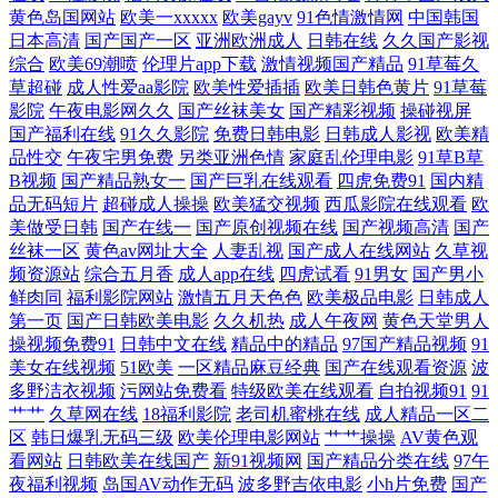
黄色岛国网站
欧美一xxxxx
欧美gayv
91色情激情网
中国韩国
人人摸人人操 麻豆b2b红杏 国产懆懆网 超碰9总站 91色超碰 亚洲爱爱影院
日本高清
国产国产一区
亚洲欧洲成人
日韩在线
久久国产影视
综合
欧美69潮喷
伦理片app下载
激情视频国产精品
91草莓久
草超碰
成人性爱aa影院
欧美性爱插插
欧美日韩色黄片
91草莓
免费 在线91网址 日韩在线导航 伦理片网址 福利啪啪 91网站免费 91午夜
影院
午夜电影网久久
国产丝袜美女
国产精彩视频
操碰视屏
国产福利在线
91久久影院
免费日韩电影
日韩成人影视
欧美精
激情 亚洲综合自拍a片 色偷偷影院 欧美另类人与兽 国家密码2 狠狠干狠日
品性交
午夜宅男免费
另类亚洲色情
家庭乱伦理电影
91草B草
B视频
国产精品熟女一
国产巨乳在线观看
四虎免费91
国内精
成人电影91 www欧美 自偷自拍做爱 五月天色色区 无码爆乳久久 欧美性
品无码短片
超碰成人操操
欧美猛交视频
西瓜影院在线观看
欧
美做受日韩
国产在线一
国产原创视频在线
国产视频高清
国产
丝袜一区
黄色av网址大全
人妻乱视
国产成人在线网站
久草视
交一二三区 黑丝足交后入 白丝jk后入 在线视频香蕉 91迷奸在线 东京热女
频资源站
综合五月香
成人app在线
四虎试看
91男女
国产男小
鲜肉同
福利影院网站
激情五月天色色
欧美极品电影
日韩成人
w姦 99麻豆 91黄色小片 午夜少妇秀场Av 无码色导航 日韩高清电影 日本
第一页
国产日韩欧美电影
久久机热
成人午夜网
黄色天堂男人
操视频免费91
日韩中文在线
精品中的精品
97国产精品视频
91
美女在线视频
51欧美
一区精品麻豆经典
国产在线观看资源
波
成人大片 久草狼友 国产传媒合集 丝袜足交影视 成人色网AV 麻豆传媒视
多野洁衣视频
污网站免费看
特级欧美在线观看
自拍视频91
91
艹艹
久草网在线
18福利影院
老司机蜜桃在线
成人精品一区二
频 日本的A网站 伊人久久网站 老湿影院日本 四虎老司机精品 人妖做爱视
区
韩日爆乳无码三级
欧美伦理电影网站
艹艹操操
AV黄色观
看网站
日韩欧美在线国产
新91视频网
国产精品分类在线
97午
频 蜜桃视频在线观看 美女福利影院 韩日中无码视频 操碰国产 91在线观看
夜福利视频
岛国AV动作无码
波多野吉依电影
小h片免费
国产