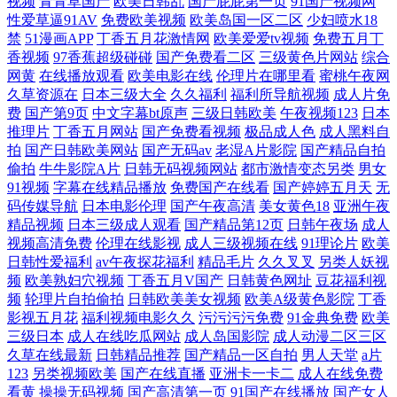
视频
青青草国产
欧美日韩乱
国产屁屁第一页
91国产视频网
性爱草逼91AV
免费欧美视频
欧美岛国一区二区
少妇喷水18
禁
51漫画APP
丁香五月花激情网
欧美爱爱tv视频
免费五月丁
香视频
97香蕉超级碰碰
国产免费看二区
三级黄色片网站
综合
网黄
在线播放观看
欧美电影在线
伦理片在哪里看
蜜桃午夜网
久草资源在
日本三级大全
久久福利
福利所导航视频
成人片免
费
国产第9页
中文字幕bt原声
三级日韩欧美
午夜视频123
日本
推理片
丁香五月网站
国产免费看视频
极品成人色
成人黑料自
拍
国产日韩欧美网站
国产无码av
老湿A片影院
国产精品自拍
偷拍
牛牛影院A片
日韩无码视频网站
都市激情变态另类
男女
91视频
字幕在线精品播放
免费国产在线看
国产婷婷五月天
无
码传媒导航
日本电影伦理
国产午夜高清
美女黄色18
亚洲午夜
精品视频
日本三级成人观看
国产精品第12页
日韩午夜场
成人
视频高清免费
伦理在线影视
成人三级视频在线
91理论片
欧美
日韩性爱福利
av午夜探花福利
精品毛片
久久叉叉
另类人妖视
频
欧美熟妇穴视频
丁香五月V国产
日韩黄色网址
豆花福利视
频
轮理片自拍偷拍
日韩欧美美女视频
欧美A级黄色影院
丁香
影视五月花
福利视频电影久久
污污污污免费
91金典免费
欧美
三级日本
成人在线吃瓜网站
成人岛国影院
成人动漫二区三区
久草在线最新
日韩精品推荐
国产精品一区自拍
男人天堂
a片
123
另类视频欧美
国产在线直播
亚洲卡一卡二
成人在线免费
看黄
操操无码视频
国产高清第一页
91国产在线播放
国产女人