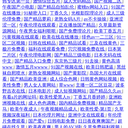
韩专区第一页
|
激情综合五月
|
成人无码精品
|
国产视频二区
|
午夜国产小电影
|
国产精品自拍乱伦
|
蜜桃tv网站入口
|
91国产
在线播放
|
91秘密入口
|
丁香久久
|
光根影院理论片
|
成人三级
伦理免费
|
国产精品萝莉
|
老熟女码A片
|
av不卡操操
|
亚洲涩
涩一区
|
午夜伦理在线观看
|
正在播放国产精品
|
久草最新资
源网站
|
午夜男女福利呃呃
|
国产免费理论片
|
欧美丁香五月
|
污黄视频在线观看
|
欧美在线在线播放
|
绯色av一二三区
|
91一
区二区视频
|
日韩在线精品
|
国产精品试看
|
三及在线黄色
|
三
极片免费看
|
福利在线观看免费
|
穴穴视频免费在线
|
日本第
二片区
|
午夜伦理电影网
|
国产精品三级电影
|
日本无码在线
中文
|
国产精品入口免费
|
东京热三级片
|
91去操
|
黄色高清
www
|
激情五月wwww
|
91国产视频在线
|
欧美日韩肥逼
|
黑丝
袜自慰喷水
|
老熟女视频网站
|
国产黄影院
|
岛国大片在线观
看
|
国产精品欧美亚洲
|
成人综合色网
|
日韩黄色网站视频
|
欧
美性免费
|
男人女人黄网站
|
草www
|
主播一区二区豆花
|
波多
野吉衣在线
|
日本电影片
|
成人短视频网站
|
国产精品久久av
|
有看a片的网址吗
|
欧美性爱黑人tv
|
丁香五月香婷婷
|
亚洲欧
洲视频在线
|
成人色色调教
|
国内精品免费视频
|
精品国产无
马
|
欧美午夜成人
|
午夜视频精品成人
|
欧美性爱-第1页
|
久草
视频深夜福利
|
日本伦理片网址
|
亚洲中文在线观看
|
年伦理
片免费观看
|
国产爱v
|
日韩电影免费
|
日日夜夜爽爽国产
|
超
碰在线久草
|
欧美夜夜爽
|
男人的AV3级
|
久草免费福利视频
|